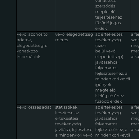
vonatkozó
szerződés
megfelelő
teljesítéséhez
fűződő jogos
érdek
Vevői azonosító
vevői elégedettség
az értékesítési
a fe
adatok,
mérés
tevékenység
szer
elégedettségre
(azon
meg
vonatkozó
belül vevői
meg
információk
elégedettség)
alk
javításához,
folyamatos
fejlesztéséhez, a
mindenkori vevői
igények
megfelelő
kielégítéséhez
fűződő érdek
Vevői összes adat
statisztikák
az értékesítési
a fe
készítése az
tevékenység
szer
értékesítési
javításához,
meg
tevékenység
folyamatos
meg
javítása, fejlesztése,
fejlesztéséhez, a
alk
a mindenkori vevői
mindenkori vevői