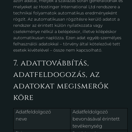
azon adatai, melyek a szavazás során generálódnak és
melyeket az Hostinger International Ltd rendszere a
technikai folyamatok automatikus eredményeként
rögzít. Az automatikusan rögzítésre kerülő adatot a
rendszer az érintett külön nyilatkozata vagy
cselekménye nélkül a belépéskor, illetve kilépéskor
automatikusan naplózza. Ezen adat egyéb személyes
felhasználói adatokkal – törvény által kötelezővé tett
esetek kivételével – össze nem kapcsolható.
7. adattovábbítás,
adatfeldogozás, az
adatokat megismerők
köre
Adatfeldolgozó
Adatfeldolgozó
neve
bevonásával érintett
tevékenység