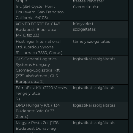
Stripe
fizetési rendszer
Inc (354 Oyster Point
üzemeltetése
Boulevard, San Francisco,
California, 94103)
könyvelési
KONTO FORTE Bt. (1149
szolgáltatás
Budapest, Bíbor utca
14-16. fsz 23.)
Hostinger International
tárhely szolgáltatás
Ltd. (Lordou Vyrona
61, Larnaca 7550, Ciprus)
GLS General Logistics
logisztikai szolgáltatás
Systems Hungary
Csomag-Logisztikai Kft.
(2351 Alsónémedi, GLS
Európa utca 2.)
FámaFirst Kft. (2220 Vecsés,
logisztikai szolgáltatás
Tengely utca
3.)
DPD Hungary Kft. (1134
logisztikai szolgáltatás
Budapest, Váci út 33.
2. em.)
Magyar Posta Zrt. (1138
logisztikai szolgáltatás
Budapest Dunavirág