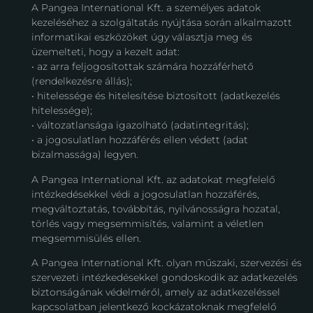
A Pangea International Kft. a személyes adatok
kezeléséhez a szolgáltatás nyújtása során alkalmazott
informatikai eszközöket úgy választja meg és
üzemelteti, hogy a kezelt adat:
• az arra feljogosítottak számára hozzáférhető
(rendelkezésre állás);
• hitelessége és hitelesítése biztosított (adatkezelés
hitelessége);
• változatlansága igazolható (adatintegritás);
• a jogosulatlan hozzáférés ellen védett (adat
bizalmassága) legyen.
A Pangea International Kft. az adatokat megfelelő
intézkedésekkel védi a jogosulatlan hozzáférés,
megváltoztatás, továbbítás, nyilvánosságra hozatal,
törlés vagy megsemmisítés, valamint a véletlen
megsemmisülés ellen.
A Pangea International Kft. olyan műszaki, szervezési és
szervezeti intézkedésekkel gondoskodik az adatkezelés
biztonságának védelméről, amely az adatkezeléssel
kapcsolatban jelentkező kockázatoknak megfelelő