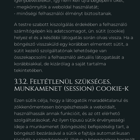
igénybevételekor, így nem kell újra begépelni őket;
• megkönnyítik a weboldal használatát;
• minőségi felhasználói élményt biztosítanak.
A testre szabott kiszolgálás érdekében a felhasználó
számítógépén kis adatcsomagot, ún. sütit (cookie)
helyez el és a későbbi látogatás során olvas vissza. Ha a
böngésző visszaküld egy korábban elmentett sütit, a
sütit kezelő szolgáltatónak lehetősége van
összekapcsolni a felhasználó aktuális látogatását a
korábbiakkal, de kizárólag a saját tartalma
tekintetében.
3.3.2. Feltétlenül szükséges,
munkamenet (session) cookie-k
Ezen sütik célja, hogy a látogatók maradéktalanul és
zökkenőmentesen böngészhessék a weboldalt,
használhassák annak funkcióit, és az ott elérhető
szolgáltatásokat. Az ilyen típusú sütik érvényességi
ideje a munkamenet (böngészés) befejezéséig tart, a
böngésző bezárásával a sütik e fajtája automatikusan
törlődik a számítógépről, illetve a böngészésre használt