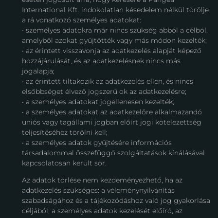
International Kft. indokolatlan késedelem nélkül törölje
a rá vonatkozó személyes adatokat:
• személyes adatokra már nincs szükség abból a célból,
amelyből azokat gyűjtötték vagy más módon kezelték;
• az érintett visszavonja az adatkezelés alapját képező
hozzájárulását, és az adatkezelésnek nincs más
jogalapja;
• az érintett tiltakozik az adatkezelés ellen, és nincs
elsőbbséget élvező jogszerű ok az adatkezelésre;
• a személyes adatokat jogellenesen kezelték;
• a személyes adatokat az adatkezelőre alkalmazandó
uniós vagy tagállami jogban előírt jogi kötelezettség
teljesítéséhez törölni kell;
• a személyes adatok gyűjtésére információs
társadalommal összefüggő szolgáltatások kínálásával
kapcsolatosan került sor.
Az adatok törlése nem kezdeményezhető, ha az
adatkezelés szükséges: a véleménynyilvánítás
szabadságához és a tájékozódáshoz való jog gyakorlása
céljából; a személyes adatok kezelését előíró, az