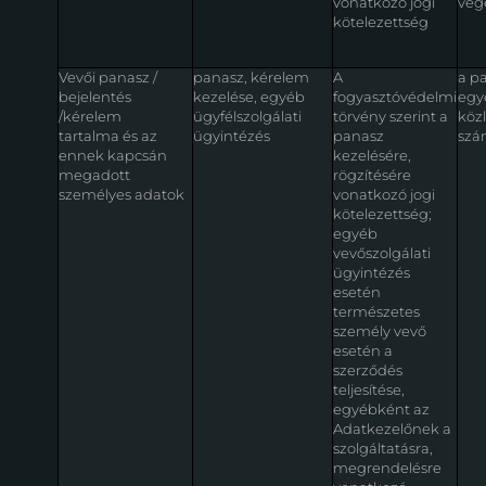
vonatkozó jogi
végé
kötelezettség
Vevői panasz /
panasz, kérelem
A
a p
bejelentés
kezelése, egyéb
fogyasztóvédelmi
egy
/kérelem
ügyfélszolgálati
törvény szerint a
közl
tartalma és az
ügyintézés
panasz
szám
ennek kapcsán
kezelésére,
megadott
rögzítésére
személyes adatok
vonatkozó jogi
kötelezettség;
egyéb
vevőszolgálati
ügyintézés
esetén
természetes
személy vevő
esetén a
szerződés
teljesítése,
egyébként az
Adatkezelőnek a
szolgáltatásra,
megrendelésre