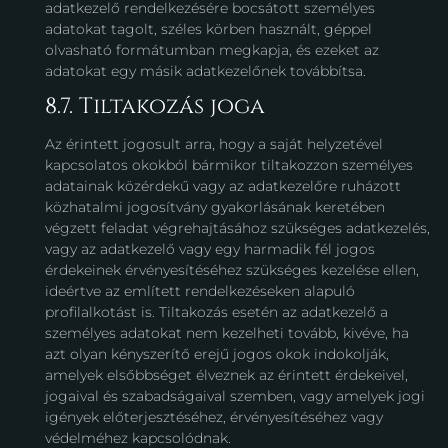
adatkezelő rendelkezésére bocsátott személyes
adatokat tagolt, széles körben használt, géppel
olvasható formátumban megkapja, és ezeket az
adatokat egy másik adatkezelőnek továbbítsa.
8.7. Tiltakozás joga
Az érintett jogosult arra, hogy a saját helyzetével
kapcsolatos okokból bármikor tiltakozzon személyes
adatainak közérdekű vagy az adatkezelőre ruházott
közhatalmi jogosítvány gyakorlásának keretében
végzett feladat végrehajtásához szükséges adatkezelés,
vagy az adatkezelő vagy egy harmadik fél jogos
érdekeinek érvényesítéséhez szükséges kezelése ellen,
ideértve az említett rendelkezéseken alapuló
profilalkotást is. Tiltakozás esetén az adatkezelő a
személyes adatokat nem kezelheti tovább, kivéve, ha
azt olyan kényszerítő erejű jogos okok indokolják,
amelyek elsőbbséget élveznek az érintett érdekeivel,
jogaival és szabadságaival szemben, vagy amelyek jogi
igények előterjesztéséhez, érvényesítéséhez vagy
védelméhez kapcsolódnak.