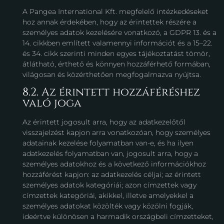
A Pangea International Kft. megfelelő intézkedéseket
hoz annak érdekében, hogy az érintettek részére a
személyes adatok kezelésére vonatkozó, a GDPR 13. és a
14. cikkben említett valamennyi információt és a 15–22.
és 34. cikk szerinti minden egyes tájékoztatást tömör,
átlátható, érthető és könnyen hozzáférhető formában,
világosan és közérthetően megfogalmazva nyújtsa.
8.2. Az érintett hozzáféréshez
való joga
Az érintett jogosult arra, hogy az adatkezelőtől
visszajelzést kapjon arra vonatkozóan, hogy személyes
adatainak kezelése folyamatban van-e, és ha ilyen
adatkezelés folyamatban van, jogosult arra, hogy a
személyes adatokhoz és a következő információkhoz
hozzáférést kapjon: az adatkezelés céljai; az érintett
személyes adatok kategóriái; azon címzettek vagy
címzettek kategóriái, akikkel, illetve amelyekkel a
személyes adatokat közölték vagy közölni fogják,
ideértve különösen a harmadik országbeli címzetteket,