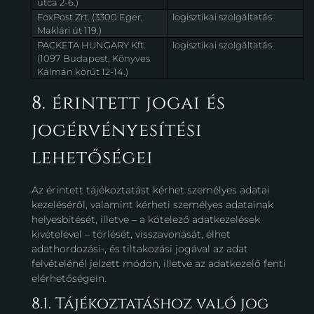
utca 2-6.)
FoxPost Zrt. (3300 Eger,
logisztikai szolgáltatás
Maklári út 119.)
PACKETA HUNGARY Kft.
logisztikai szolgáltatás
(1097 Budapest, Könyves
Kálmán körút 12-14.)
8. érintett jogai és
jogérvényesítési
lehetőségei
Az érintett tájékoztatást kérhet személyes adatai
kezeléséről, valamint kérheti személyes adatainak
helyesbítését, illetve – a kötelező adatkezelések
kivételével – törlését, visszavonását, élhet
adathordozási-, és tiltakozási jogával az adat
felvételénél jelzett módon, illetve az adatkezelő fenti
elérhetőségein.
8.1. Tájékoztatáshoz való jog