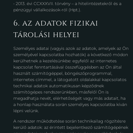
• 2013. évi CCXXXVII. törvény – a hitelintézetekről és a
pénzügyi vállalkozások-ról (Hpt.).
6. az adatok fizikai
tárolási helyei
Személyes adatai (vagyis azok az adatok, amelyek az Ön
személyével kapcsolatba hozhatók) a következő módon
kerülhetnek a kezelésünkbe: egyfelől az internetes
kapcsolat fenntartásával összefüggésben az Ön által
használt számítógéppel, böngészőprogrammal,
internetes címmel, a látogatott oldalakkal kapcsolatos
technikai adatok automatikusan képződnek
számítógépes rendszerünkben, másfelől Ön is
megadhatja nevét, elérhetőségét vagy más adatait, ha
a honlap használata során személyes kapcsolatba kíván
lépni velünk.
A rendszer működtetése során technikailag rögzítésre
kerülő adatok: az érintett bejelentkező számítógépének