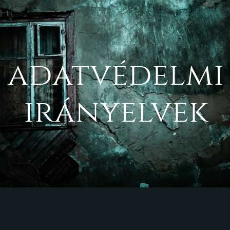
adatvédelmi
irányelvek