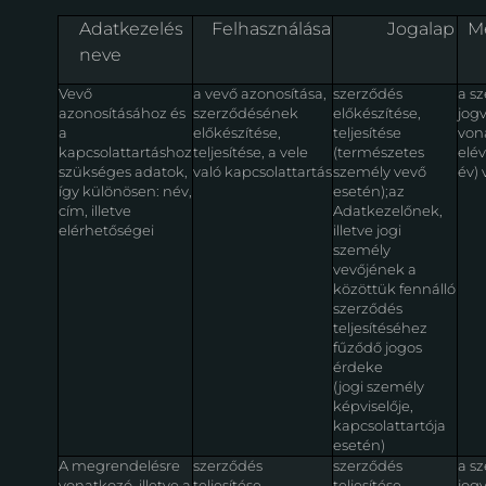
Adatkezelés
Felhasználása
Jogalap
M
neve
Vevő
a vevő azonosítása,
szerződés
a s
azonosításához és
szerződésének
előkészítése,
jog
a
előkészítése,
teljesítése
von
kapcsolattartáshoz
teljesítése, a vele
(természetes
elév
szükséges adatok,
való kapcsolattartás
személy vevő
év)
így különösen: név,
esetén);az
cím, illetve
Adatkezelőnek,
elérhetőségei
illetve jogi
személy
vevőjének a
közöttük fennálló
szerződés
teljesítéséhez
fűződő jogos
érdeke
(jogi személy
képviselője,
kapcsolattartója
esetén)
A megrendelésre
szerződés
szerződés
a s
vonatkozó, illetve a
teljesítése
teljesítése
jog