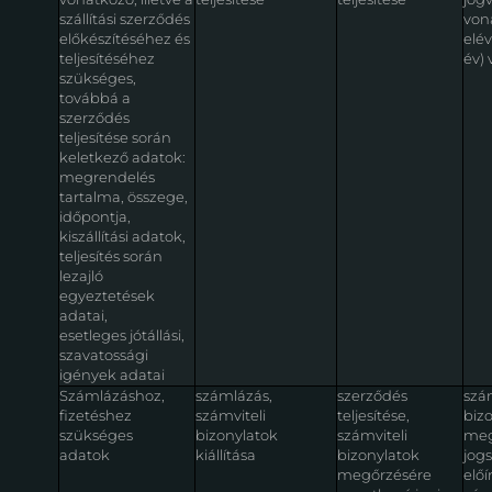
szállítási szerződés
von
előkészítéséhez és
elév
teljesítéséhez
év)
szükséges,
továbbá a
szerződés
teljesítése során
keletkező adatok:
megrendelés
tartalma, összege,
időpontja,
kiszállítási adatok,
teljesítés során
lezajló
egyeztetések
adatai,
esetleges jótállási,
szavatossági
igények adatai
Számlázáshoz,
számlázás,
szerződés
szám
fizetéshez
számviteli
teljesítése,
biz
szükséges
bizonylatok
számviteli
meg
adatok
kiállítása
bizonylatok
jog
megőrzésére
előí