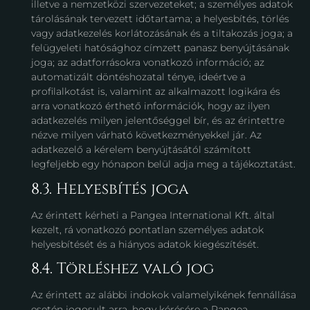
illetve a nemzetközi szervezeteket; a személyes adatok
tárolásának tervezett időtartama; a helyesbítés, törlés
vagy adatkezelés korlátozásának és a tiltakozás joga; a
felügyeleti hatósághoz címzett panasz benyújtásának
joga; az adatforrásokra vonatkozó információ; az
automatizált döntéshozatal ténye, ideértve a
profilalkotást is, valamint az alkalmazott logikára és
arra vonatkozó érthető információk, hogy az ilyen
adatkezelés milyen jelentőséggel bír, és az érintettre
nézve milyen várható következményekkel jár. Az
adatkezelő a kérelem benyújtásától számított
legfeljebb egy hónapon belül adja meg a tájékoztatást.
8.3. Helyesbítés joga
Az érintett kérheti a Pangea International Kft. által
kezelt, rá vonatkozó pontatlan személyes adatok
helyesbítését és a hiányos adatok kiegészítését.
8.4. Törléshez való jog
Az érintett az alábbi indokok valamelyikének fennállása
esetén jogosult arra, hogy kérésére a Pangea