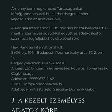
Amennyiben megkeresné Társaságunkat,
info@johndoeaktak.hu elérhetőségen léphet
kapcsolatba az adatkezelővel.
A Pangea International Kft. minden hozzá beérkezett e-
mailt a személyes adatokkal együtt az adatközléstől
számított legfeljebb 5 év elteltével töröl.
Név: Pangea International Kft.
Székhely: 1064 Budapest, Podmaniczky utca 57. 2. em.
14.
Cégjegyzékszám: 01-09-282208
A bejegyző bíróság megnevezése: Fővárosi Törvényszék
Cégbírósága
Adószám: 25559673-2-42
E-mail: info@johndoeaktak.hu
Adatvédelmi tisztviselő: Szécskai Dominik Gábor
3. a kezelt személyes
adatok köre