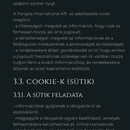
védelmi szintet nyújt.
A Pangea International Kft. az adatkezelés során
megőrzi
• a titkosságot: megvédi az információt, hogy csak az
férhessen hozzá, aki erre jogosult;
• a sértetlenséget: megvédi az információnak és a
feldolgozás módszerének a pontosságát és teljességét;
• a rendelkezésre állást: gondoskodik arról, hogy amikor
a jogosult használónak szüksége van rá, valóban hozzá
tudjon férni a kívánt információhoz, és rendelkezésre
álljanak az ezzel kapcsolatos eszközök.
3.3. cookie-k (sütik)
3.3.1. A sütik feladata
• információkat gyűjtenek a látogatókról és
eszközeikről;
• megjegyzik a látogatók egyéni beállításait, amelyek
felhasználásra kerül(het)nek pl. online tranzakciók