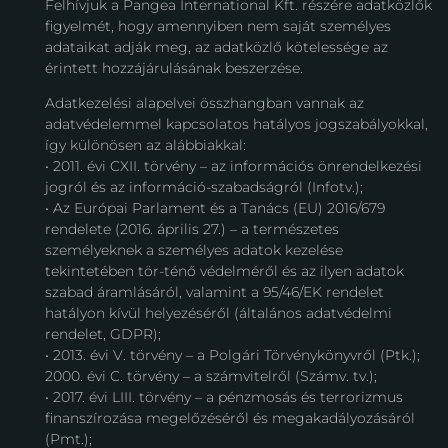
Felhívjuk a Pangea International Kft. részére adatközlők
figyelmét, hogy amennyiben nem saját személyes
adataikat adják meg, az adatközlő kötelessége az
érintett hozzájárulásának beszerzése.
Adatkezelési alapelvei összhangban vannak az
adatvédelemmel kapcsolatos hatályos jogszabályokkal,
így különösen az alábbiakkal:
• 2011. évi CXII. törvény – az információs önrendelkezési
jogról és az információ-szabadságról (Infotv.);
• Az Európai Parlament és a Tanács (EU) 2016/679
rendelete (2016. április 27.) – a természetes
személyeknek a személyes adatok kezelése
tekintetében tör-ténő védelméről és az ilyen adatok
szabad áramlásáról, valamint a 95/46/EK rendelet
hatályon kívül helyezéséről (általános adatvédelmi
rendelet, GDPR);
• 2013. évi V. törvény – a Polgári Törvénykönyvről (Ptk.);
2000. évi C. törvény – a számvitelről (Számv. tv.);
• 2017. évi LIII. törvény – a pénzmosás és terrorizmus
finanszírozása megelőzéséről és megakadályozásáról
(Pmt.);