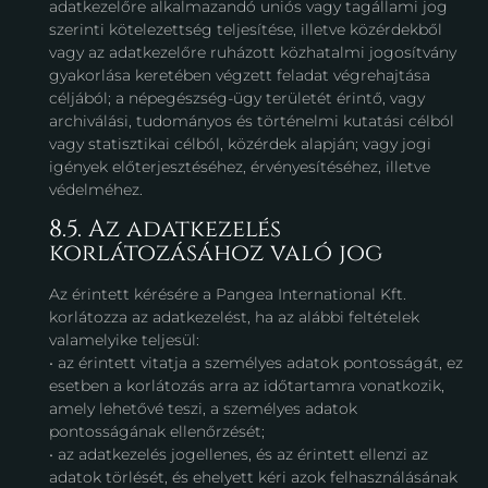
adatkezelőre alkalmazandó uniós vagy tagállami jog
szerinti kötelezettség teljesítése, illetve közérdekből
vagy az adatkezelőre ruházott közhatalmi jogosítvány
gyakorlása keretében végzett feladat végrehajtása
céljából; a népegészség-ügy területét érintő, vagy
archiválási, tudományos és történelmi kutatási célból
vagy statisztikai célból, közérdek alapján; vagy jogi
igények előterjesztéséhez, érvényesítéséhez, illetve
védelméhez.
8.5. Az adatkezelés
korlátozásához való jog
Az érintett kérésére a Pangea International Kft.
korlátozza az adatkezelést, ha az alábbi feltételek
valamelyike teljesül:
• az érintett vitatja a személyes adatok pontosságát, ez
esetben a korlátozás arra az időtartamra vonatkozik,
amely lehetővé teszi, a személyes adatok
pontosságának ellenőrzését;
• az adatkezelés jogellenes, és az érintett ellenzi az
adatok törlését, és ehelyett kéri azok felhasználásának