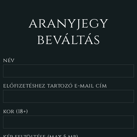
aranyjegy
beváltás
név
előfizetéshez tartozó e-mail cím
kor (18+)
kép feltöltése (max 5 mb)